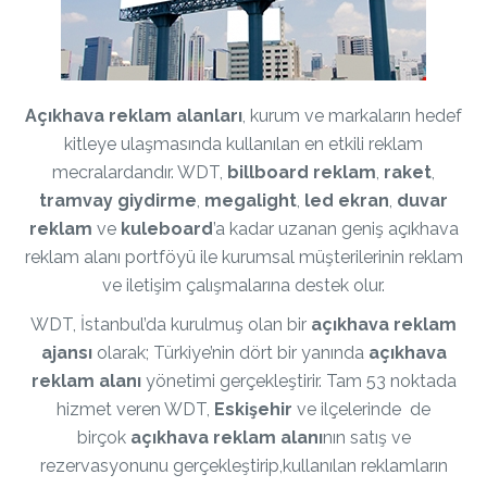
Açıkhava reklam
alanları
, kurum ve markaların hedef
kitleye ulaşmasında kullanılan en etkili reklam
mecralardandır. WDT,
billboard
reklam
,
raket
,
tramvay giydirme
,
megalight
,
led ekran
,
duvar
reklam
ve
kuleboard
’a kadar uzanan geniş açıkhava
reklam alanı portföyü ile kurumsal müşterilerinin reklam
ve iletişim çalışmalarına destek olur.
WDT, İstanbul’da kurulmuş olan bir
açıkhava
reklam
ajansı
olarak; Türkiye’nin dört bir yanında
açıkhava
reklam alanı
yönetimi gerçekleştirir. Tam 53 noktada
hizmet veren WDT,
Eskişehir
ve ilçelerinde de
birçok
açıkhava reklam
alanı
nın satış ve
rezervasyonunu gerçekleştirip,kullanılan reklamların