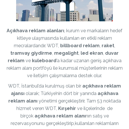
Açıkhava reklam
alanları
, kurum ve markaların hedef
kitleye ulaşmasında kullanılan en etkili reklam
mecralardandır. WDT,
billboard
reklam
,
raket
,
tramvay giydirme
,
megalight
,
led ekran
,
duvar
reklam
ve
kuleboard
’a kadar uzanan geniş açıkhava
reklam alanı portföyü ile kurumsal müşterilerinin reklam
ve iletişim çalışmalarına destek olur.
WDT, İstanbul’da kurulmuş olan bir
açıkhava
reklam
ajansı
olarak; Türkiye’nin dört bir yanında
açıkhava
reklam alanı
yönetimi gerçekleştirir. Tam 53 noktada
hizmet veren WDT,
Kırşehir
ve ilçelerinde de
birçok
açıkhava reklam
alanı
nın satış ve
rezervasyonunu gerçekleştirip,kullanılan reklamların