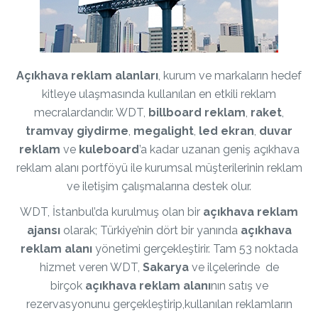
Açıkhava reklam
alanları
, kurum ve markaların hedef
kitleye ulaşmasında kullanılan en etkili reklam
mecralardandır. WDT,
billboard
reklam
,
raket
,
tramvay giydirme
,
megalight
,
led ekran
,
duvar
reklam
ve
kuleboard
’a kadar uzanan geniş açıkhava
reklam alanı portföyü ile kurumsal müşterilerinin reklam
ve iletişim çalışmalarına destek olur.
WDT, İstanbul’da kurulmuş olan bir
açıkhava
reklam
ajansı
olarak; Türkiye’nin dört bir yanında
açıkhava
reklam alanı
yönetimi gerçekleştirir. Tam 53 noktada
hizmet veren WDT,
Sakarya
ve ilçelerinde de
birçok
açıkhava reklam
alanı
nın satış ve
rezervasyonunu gerçekleştirip,kullanılan reklamların